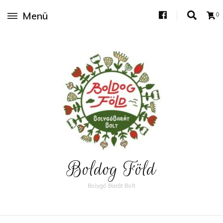
Menü
0
Boldog Föld
Bolygó Barát Bolt